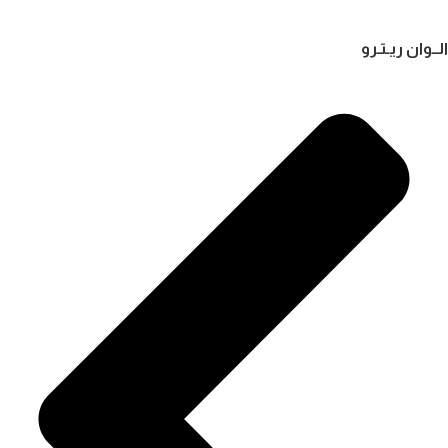
الــوان ريـتـرو