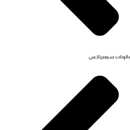
بالونات سيمبرتكـس