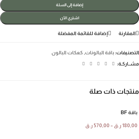
إضافة إلى السلة
اشتري الآن
المقارنة
إضافة للقائمة المفضلة
التصنيفات:
باقة البالونات
,
كعكات البالون
مشــاركـة:
منتجات ذات صلة
باقة BF
180,00
ر.ق
–
570,00
ر.ق
تحديد أحد الخيارات