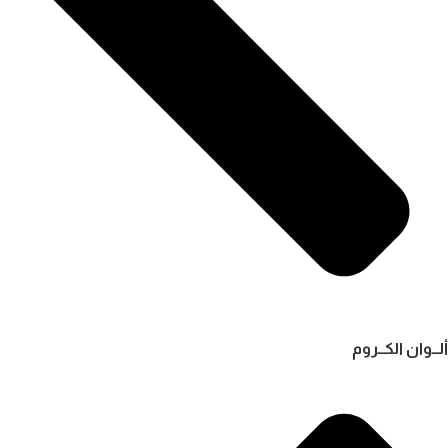
ألــوان الكــروم