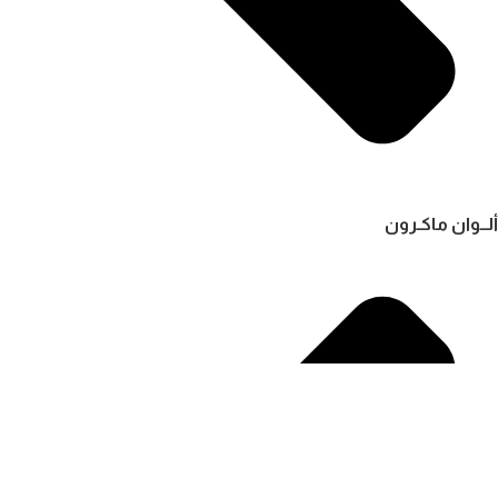
ألــوان ماكـرون