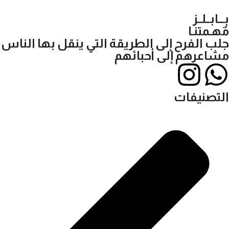
بـــابــلــز
مٌهـمتنـا
جلب الفرح إلى الطريقة التي ينقل بها الناس
مشاعرهم إلى أحبائهم
التصنيفات