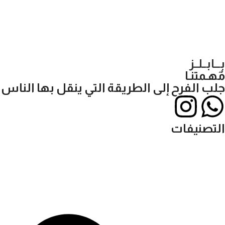
بـــابــلــز
مٌهـمتنـا
جلب الفرح إلى الطريقة التي ينقل بها الناس
التصنيفات