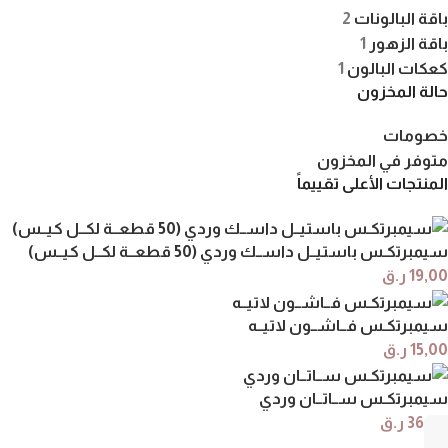
باقة البالونات
2
باقة الزهور
1
كعكات البالون
1
حالة المخزون
خصومات
متوفر في المخزون
المنتجات الأعلى تقييماً
سيمبرتكـس باستيــل داســك وردي (50 قطعــة لكــل كيــس)
19,00
ر.ق
سيمبرتكـس فــاشــون لاتيــه
15,00
ر.ق
سيمبرتكـس ســاتــان وردي
36,00
ر.ق