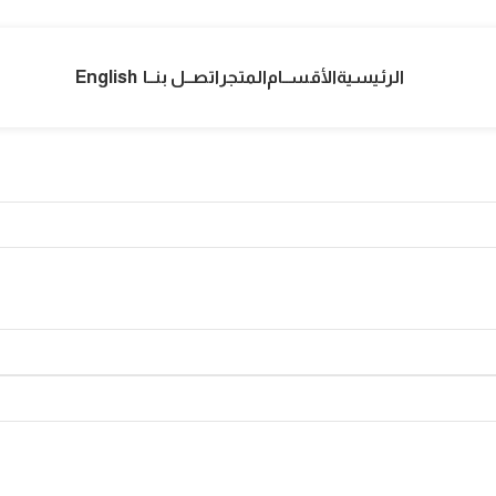
الرئيسية
الأقســام
المتجر
اتصــل بنــا
English