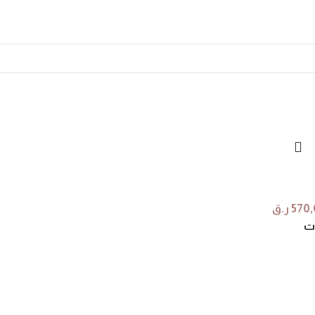
570,
ر.ق
ات